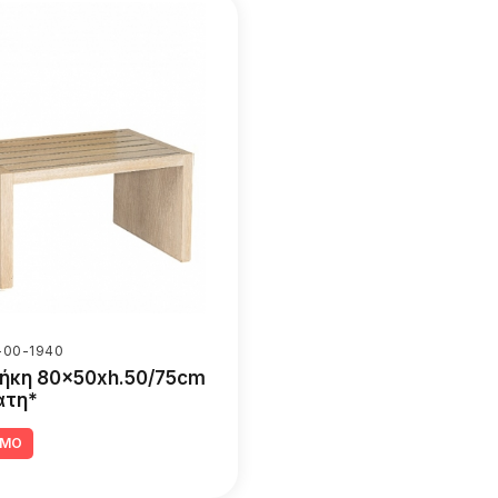
-00-1940
ήκη 80x50xh.50/75cm
άτη*
ΙΜΟ