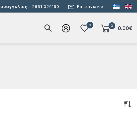
Παραγγελίες:
2661 020190
Επικοινωνία
0
0
0.00€
Το καλάθι σας είναι άδειο
Sort By Date
Sort By Price Ascending
Sort By Price Descending