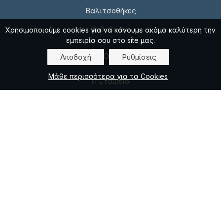
Βαλιτσοθήκες
Καθρέπτες
Χρησιμοποιούμε cookies για να κάνουμε ακόμα καλύτερη την
εμπειρία σου στο site μας.
ΠΛΗΡΟΦΟΡΙΕΣ
Αποδοχή
Ρυθμίσεις
Μάθε περισσότερα για τα Cookies
Η Εταιρεία
Επικοινωνία
Πολιτική απορρήτου
Πολιτική για Cookies
ΑΠΟΣΤΟΛΕΣ / ΠΛΗΡΩΜΕΣ
Τρόποι Πληρωμής
Κόστος Μεταφορικών