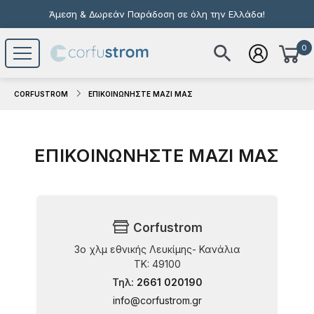
Άμεση & Δωρεάν Παράδοση σε όλη την Ελλάδα!
0
Το καλάθι σας είναι άδειο
CORFUSTROM
ΕΠΙΚΟΙΝΩΝΗΣΤΕ ΜΑΖΙ ΜΑΣ
ΕΠΙΚΟΙΝΩΝΗΣΤΕ ΜΑΖΙ ΜΑΣ
Corfustrom
3o χλμ εθνικής Λευκίμης- Κανάλια
TK: 49100
Τηλ:
2661 020190
info@corfustrom.gr