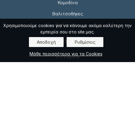
Κομοδίνα
Βαλιτσοθήκες
Καθρέπτες
Χρησιμοποιούμε cookies για να κάνουμε ακόμα καλύτερη την
εμπειρία σου στο site μας.
ΠΛΗΡΟΦΟΡΙΕΣ
Αποδοχή
Ρυθμίσεις
Μάθε περισσότερα για τα Cookies
Η Εταιρεία
Επικοινωνία
Πολιτική απορρήτου
Πολιτική για Cookies
ΑΠΟΣΤΟΛΕΣ / ΠΛΗΡΩΜΕΣ
Τρόποι Πληρωμής
Κόστος Μεταφορικών