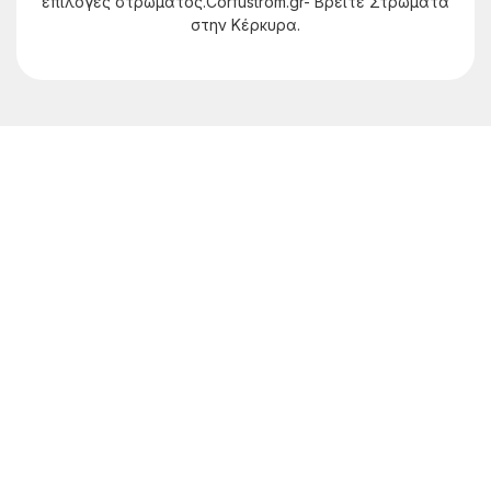
επιλογές στρώματος.Corfustrom.gr- Βρείτε Στρώματα
στην Κέρκυρα.